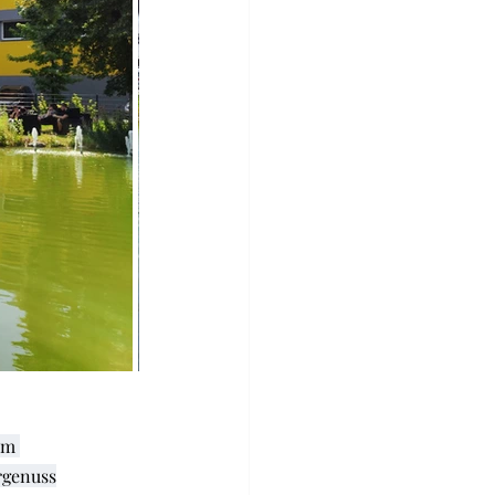
im
genuss