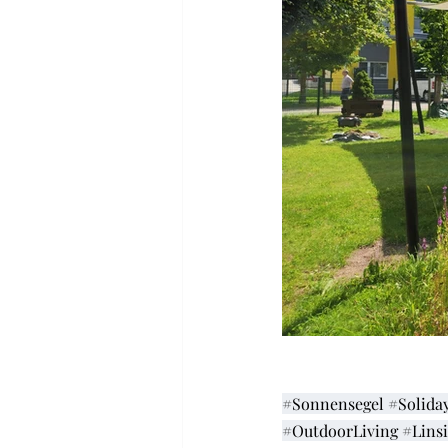
#Sonnensegel
#Solida
#OutdoorLiving
#Lins