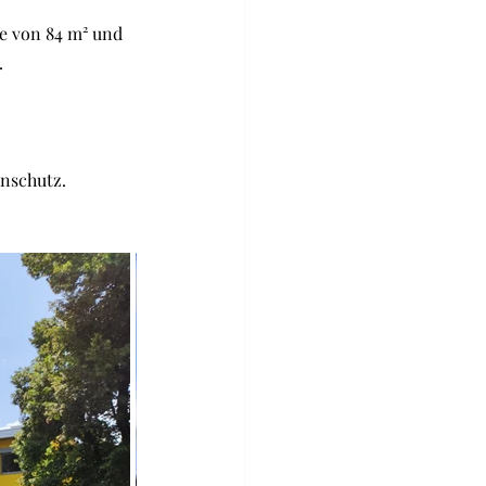
he von 84 m² und 
.
enschutz.