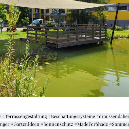
y
#Terrassengestaltung
#Beschattungssysteme
#draussendahe
inger
#Gartenideen
#Sonnenschutz
#MadeForShade
#Sommer